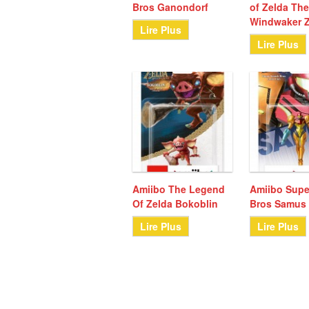
Bros Ganondorf
of Zelda Th
Windwaker 
Lire Plus
Lire Plus
Amiibo The Legend
Amiibo Sup
Of Zelda Bokoblin
Bros Samus
Lire Plus
Lire Plus