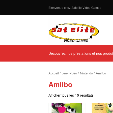
Bienvenue chez Satelite Video Games
Découvrez nos prestations et nos produi
Accueil
/
Jeux vidéo
/
Nintendo
/ Amiibo
Amiibo
Afficher tous les 10 résultats