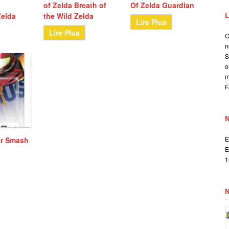
e
of Zelda Breath of
Of Zelda Guardian
L
Zelda
the Wild Zelda
Lire Plus
Lire Plus
C
n
S
o
m
F
E
er Smash
E
1