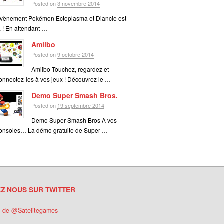
Posted on
3 novembre 2014
vènement Pokémon Ectoplasma et Diancie est
à ! En attendant …
Amiibo
Posted on
9 octobre 2014
Amiibo Touchez, regardez et
onnectez-les à vos jeux ! Découvrez le …
Demo Super Smash Bros.
Posted on
19 septembre 2014
Demo Super Smash Bros A vos
onsoles… La démo gratuite de Super …
EZ NOUS SUR TWITTER
s de @Satelitegames