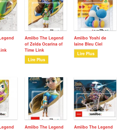
 Legend
Amiibo The Legend
Amiibo Yoshi de
e
of Zelda Ocarina of
laine Bleu Ciel
Link
Time Link
Lire Plus
Lire Plus
 Legend
Amiibo The Legend
Amiibo The Legend