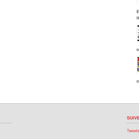
É
l
c
c
SUIV
Tweet