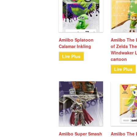
Amiibo Splatoon
Amiibo The
Calamar Inkling
of Zelda Th
Windwaker 
Lire Plus
cartoon
Lire Plus
Amiibo Super Smash
Amiibo The