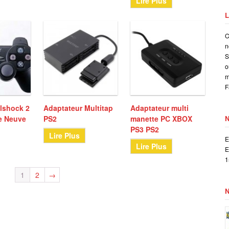
Lire Plus
L
C
n
S
o
m
F
lshock 2
Adaptateur Multitap
Adaptateur multi
le Neuve
PS2
manette PC XBOX
PS3 PS2
Lire Plus
E
Lire Plus
E
1
1
2
→