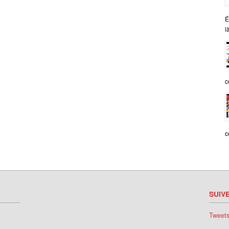
É
l
c
c
SUIV
Tweet