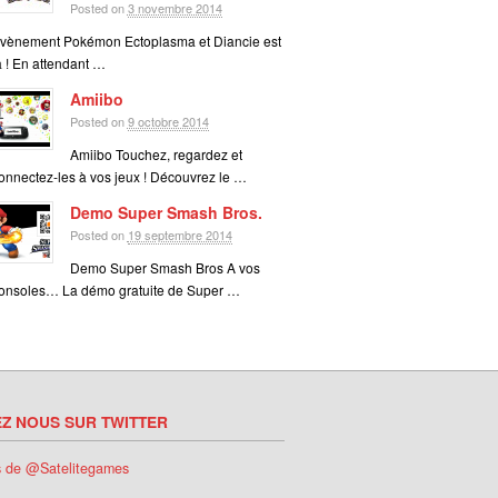
Posted on
3 novembre 2014
vènement Pokémon Ectoplasma et Diancie est
à ! En attendant …
Amiibo
Posted on
9 octobre 2014
Amiibo Touchez, regardez et
onnectez-les à vos jeux ! Découvrez le …
Demo Super Smash Bros.
Posted on
19 septembre 2014
Demo Super Smash Bros A vos
onsoles… La démo gratuite de Super …
EZ NOUS SUR TWITTER
s de @Satelitegames