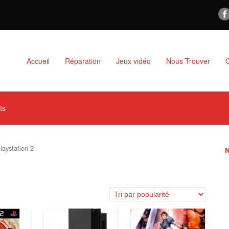
Accueil
Réparation
Jeux vidéo
Nous Trouver
ts
laystation 2