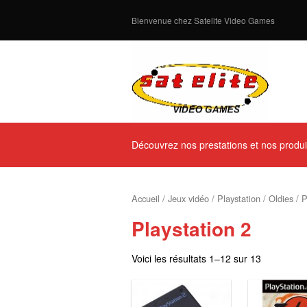
Bienvenue chez Satelite Video Games
Découvrez nos prestations et nos produi
Accueil
/
Jeux vidéo
/
Playstation
/
Oldies
/ P
Playstation 2
Voici les résultats 1–12 sur 13