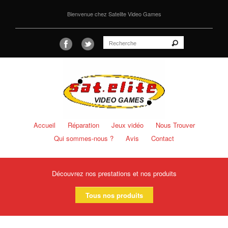
Bienvenue chez Satelite Video Games
Accueil
Réparation
Jeux vidéo
Nous Trouver
Qui sommes-nous ?
Avis
Contact
Découvrez nos prestations et nos produits
Tous nos produits