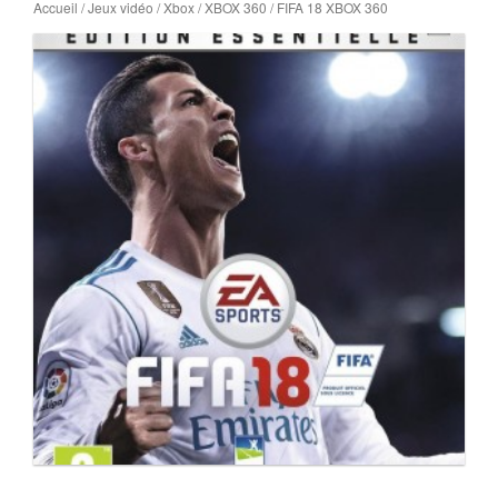
Accueil
/
Jeux vidéo
/
Xbox
/
XBOX 360
/ FIFA 18 XBOX 360