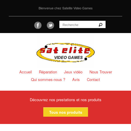
Bienvenue chez Satelite Video Games
Accueil
Réparation
Jeux vidéo
Nous Trouver
Qui sommes-nous ?
Avis
Contact
Découvrez nos prestations et nos produits
Tous nos produits