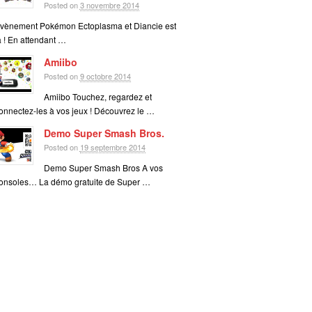
Posted on
3 novembre 2014
vènement Pokémon Ectoplasma et Diancie est
à ! En attendant …
Amiibo
Posted on
9 octobre 2014
Amiibo Touchez, regardez et
onnectez-les à vos jeux ! Découvrez le …
Demo Super Smash Bros.
Posted on
19 septembre 2014
Demo Super Smash Bros A vos
onsoles… La démo gratuite de Super …