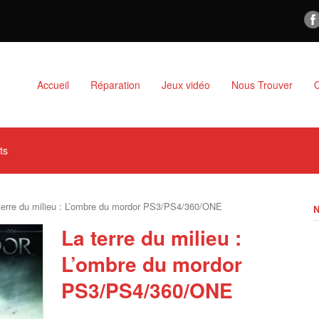
Accueil
Réparation
Jeux vidéo
Nous Trouver
ts
terre du milieu : L’ombre du mordor PS3/PS4/360/ONE
La terre du milieu :
L’ombre du mordor
PS3/PS4/360/ONE