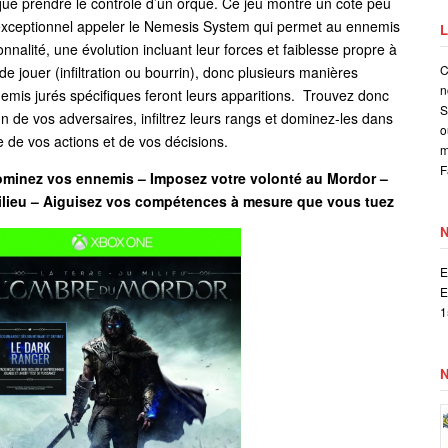
que prendre le contrôle d’un orque. Ce jeu montre un coté peu
exceptionnel appeler le Nemesis System qui permet au ennemis
L
nnalité, une évolution incluant leur forces et faiblesse propre à
C
e jouer (infiltration ou bourrin), donc plusieurs manières
n
emis jurés spécifiques feront leurs apparitions. Trouvez donc
S
n de vos adversaires, infiltrez leurs rangs et dominez-les dans
o
de vos actions et de vos décisions.
m
F
ominez vos ennemis –
Imposez votre volonté au Mordor –
lieu –
Aiguisez vos compétences à mesure que vous tuez
E
E
1