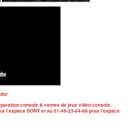
rdor
paration console & ventes de jeux video console.
ur l’espace SONY et au 01-49-23-64-68 pour l’espace