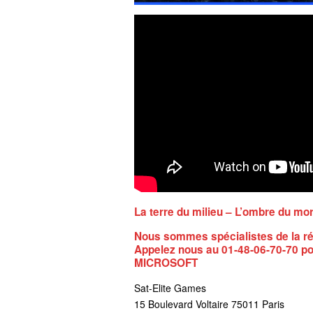
La terre du milieu – L’ombre du mo
Nous sommes spécialistes de la ré
Appelez nous au 01-48-06-70-70 po
MICROSOFT
Sat-Elite Games
15 Boulevard Voltaire 75011 Paris