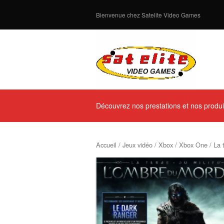
Bienvenue chez Satelite Video Games
Découvrez nos prestations et nos produi
Accueil
/
Jeux vidéo
/
Xbox
/
Xbox One
/ La 