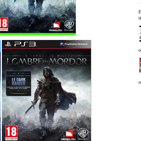
É
l
c
c