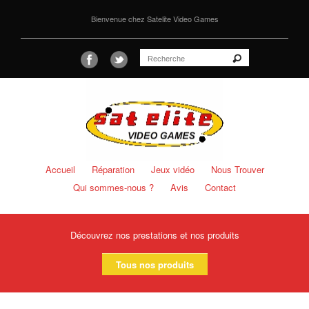
Bienvenue chez Satelite Video Games
Accueil
Réparation
Jeux vidéo
Nous Trouver
Qui sommes-nous ?
Avis
Contact
Découvrez nos prestations et nos produits
Tous nos produits