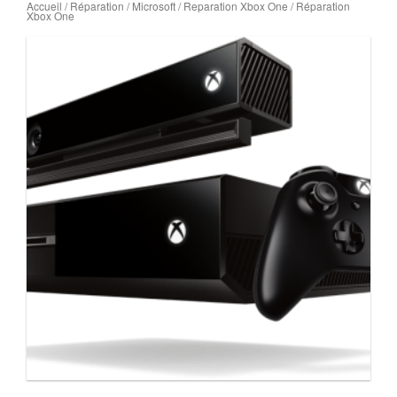
Accueil
/
Réparation
/
Microsoft
/
Reparation Xbox One
/ Réparation
Xbox One