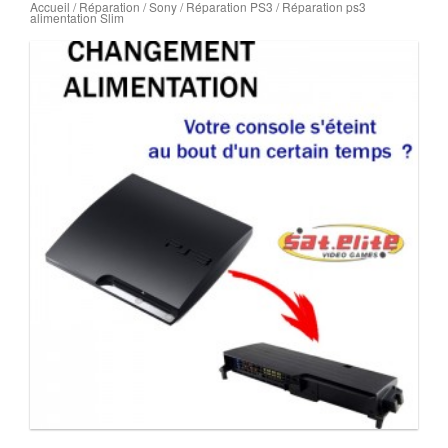
Accueil
/
Réparation
/
Sony
/
Réparation PS3
/ Réparation ps3
alimentation Slim