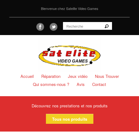
Bienvenue chez Satelite Video Games
Accueil
Réparation
Jeux vidéo
Nous Trouver
Qui sommes-nous ?
Avis
Contact
Découvrez nos prestations et nos produits
Tous nos produits