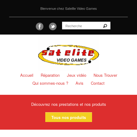
Bienvenue chez Satelite Video Games
Accueil
Réparation
Jeux vidéo
Nous Trouver
Qui sommes-nous ?
Avis
Contact
Découvrez nos prestations et nos produits
Tous nos produits