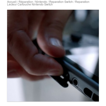
Accueil
/
Réparation
/
Nintendo
/
Reparation Switch
/ Reparation
Lecteur Cartouche Nintendo Switch