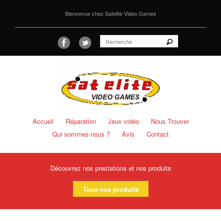
Bienvenue chez Satelite Video Games
Accueil
Réparation
Jeux vidéo
Nous Trouver
Qui sommes-nous ?
Avis
Contact
Découvrez nos prestations et nos produits
Tous nos produits