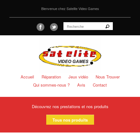
Bienvenue chez Satelite Video Games
Accueil
Réparation
Jeux vidéo
Nous Trouver
Qui sommes-nous ?
Avis
Contact
Découvrez nos prestations et nos produits
Tous nos produits