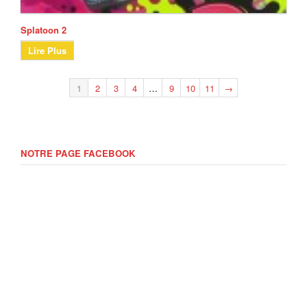
Splatoon 2
Lire Plus
1
2
3
4
…
9
10
11
→
NOTRE PAGE FACEBOOK