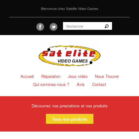
Bienvenue chez Satelite Video Games
Accueil
Réparation
Jeux vidéo
Nous Trouver
Qui sommes-nous ?
Avis
Contact
Découvrez nos prestations et nos produits
Tous nos produits