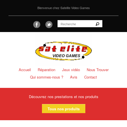
Bienvenue chez Satelite Video Games
Accueil
Réparation
Jeux vidéo
Nous Trouver
Qui sommes-nous ?
Avis
Contact
Découvrez nos prestations et nos produits
Tous nos produits