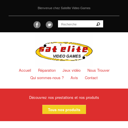
Bienvenue chez Satelite Video Games
Accueil
Réparation
Jeux vidéo
Nous Trouver
Qui sommes-nous ?
Avis
Contact
Découvrez nos prestations et nos produits
Tous nos produits