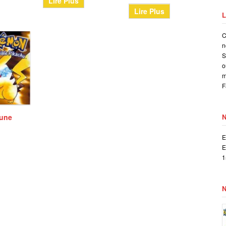
Lire Plus
Lire Plus
L
C
n
S
o
m
F
une
E
E
1