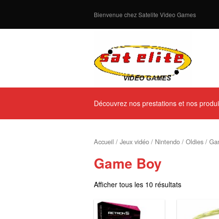
Bienvenue chez Satelite Video Games
Découvrez nos prestations et nos produi
Accueil
/
Jeux vidéo
/
Nintendo
/
Oldies
/ Ga
Game Boy
Afficher tous les 10 résultats