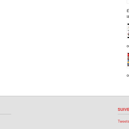
É
l
c
c
SUIV
Tweet