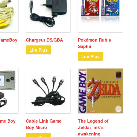
 GameBoy
Chargeur DS/GBA
Pokémon Rubis
Saphir
Lire Plus
Lire Plus
ame Boy
Cable Link Game
The Legend of
Boy Micro
Zelda: link’s
awakening