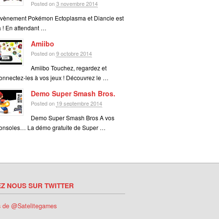
Posted on
3 novembre 2014
vènement Pokémon Ectoplasma et Diancie est
à ! En attendant …
Amiibo
Posted on
9 octobre 2014
Amiibo Touchez, regardez et
onnectez-les à vos jeux ! Découvrez le …
Demo Super Smash Bros.
Posted on
19 septembre 2014
Demo Super Smash Bros A vos
onsoles… La démo gratuite de Super …
EZ NOUS SUR TWITTER
s de @Satelitegames