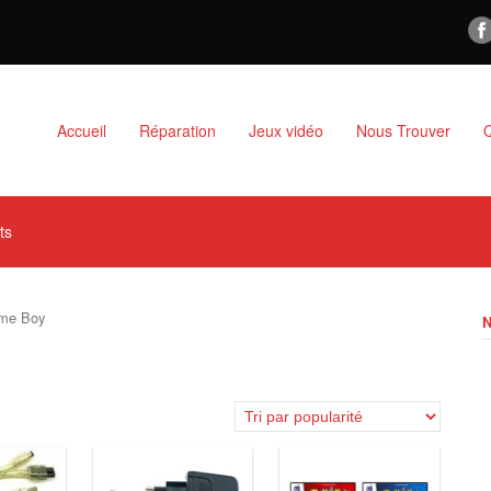
Accueil
Réparation
Jeux vidéo
Nous Trouver
ts
me Boy