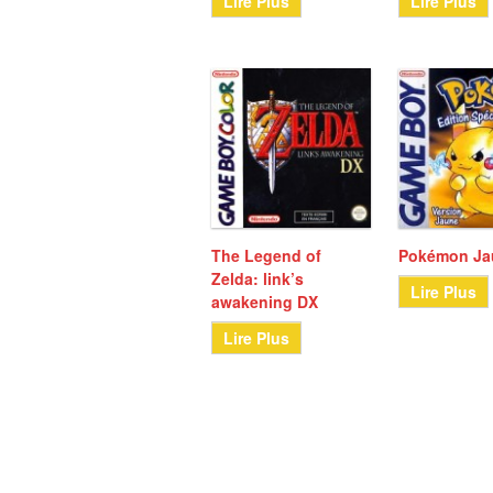
Lire Plus
Lire Plus
The Legend of
Pokémon Ja
Zelda: link’s
Lire Plus
awakening DX
Lire Plus