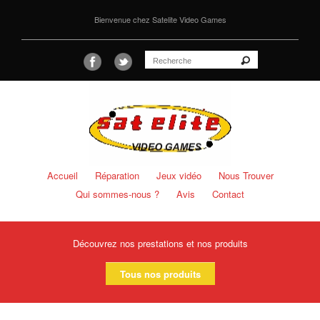
Bienvenue chez Satelite Video Games
Accueil
Réparation
Jeux vidéo
Nous Trouver
Qui sommes-nous ?
Avis
Contact
Découvrez nos prestations et nos produits
Tous nos produits