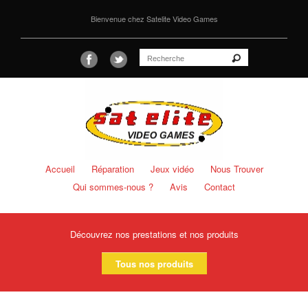
Bienvenue chez Satelite Video Games
Accueil
Réparation
Jeux vidéo
Nous Trouver
Qui sommes-nous ?
Avis
Contact
Découvrez nos prestations et nos produits
Tous nos produits