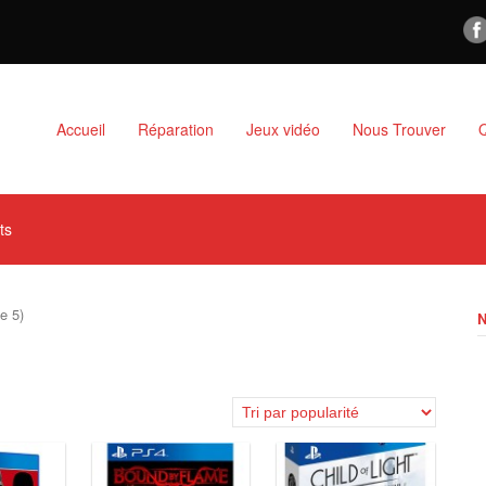
Accueil
Réparation
Jeux vidéo
Nous Trouver
ts
e 5)