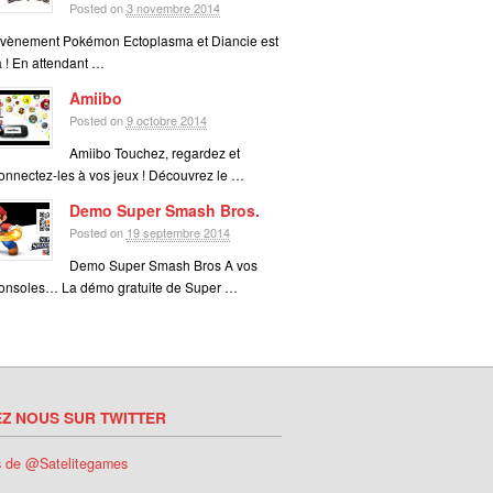
Posted on
3 novembre 2014
vènement Pokémon Ectoplasma et Diancie est
à ! En attendant …
Amiibo
Posted on
9 octobre 2014
Amiibo Touchez, regardez et
onnectez-les à vos jeux ! Découvrez le …
Demo Super Smash Bros.
Posted on
19 septembre 2014
Demo Super Smash Bros A vos
onsoles… La démo gratuite de Super …
EZ NOUS SUR TWITTER
s de @Satelitegames