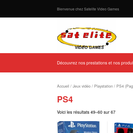
Bienvenue chez Satelite Video Games
Découvrez nos prestations et nos produi
Accueil
/
Jeux vidéo
/
Playstation
/ PS4 (Pag
PS4
Voici les résultats 49–60 sur 67