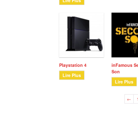
Lire Plus
Playstation 4
inFamous S
Son
Lire Plus
Lire Plus
←