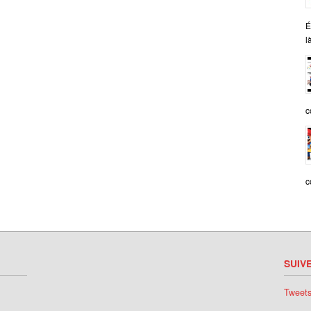
É
l
c
c
SUIV
Tweet