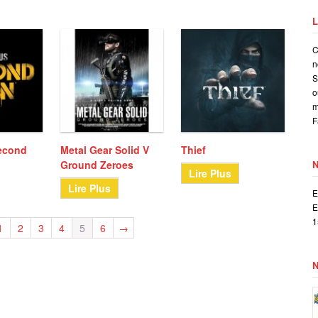
L
C
n
S
o
m
F
econd
Metal Gear Solid V
Thief
Ground Zeroes
Lire Plus
Lire Plus
E
E
1
1
2
3
4
5
6
→