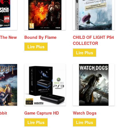
 The New
Bound By Flame
CHILD OF LIGHT PS4
COLLECTOR
Lire Plus
Lire Plus
bbit
Game Capture HD
Watch Dogs
Lire Plus
Lire Plus