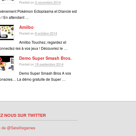
Posted on
3 novembre 2014
vènement Pokémon Ectoplasma et Diancie est
à ! En attendant …
Amiibo
Posted on
9 octobre 2014
Amiibo Touchez, regardez et
onnectez-les à vos jeux ! Découvrez le …
Demo Super Smash Bros.
Posted on
19 septembre 2014
Demo Super Smash Bros A vos
onsoles… La démo gratuite de Super …
EZ NOUS SUR TWITTER
s de @Satelitegames