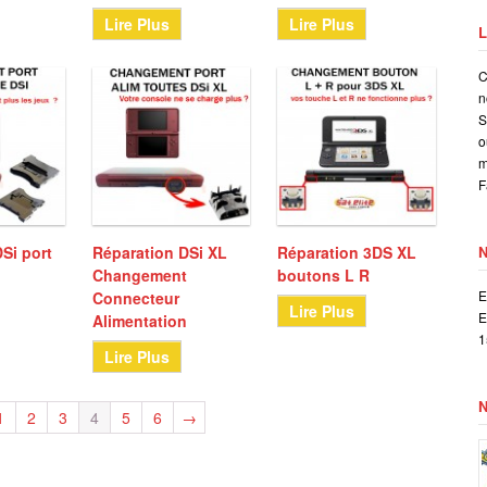
Lire Plus
Lire Plus
L
C
n
S
o
m
F
Si port
Réparation DSi XL
Réparation 3DS XL
Changement
boutons L R
E
Connecteur
Lire Plus
E
Alimentation
1
Lire Plus
1
2
3
4
5
6
→