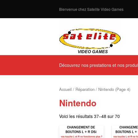
Bienvenue chez Satelite Video Games
Découvrez nos prestations et nos produi
Accueil
/
Réparation
/ Nintendo (Page 4)
Nintendo
Voici les résultats 37–48 sur 70