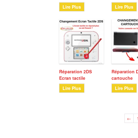
Lire Plus
Lire Plus
Réparation 2DS
Réparation D
Ecran tactile
cartouche
Lire Plus
Lire Plus
←