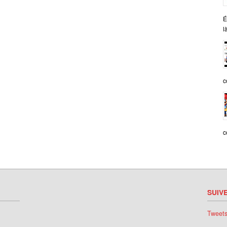
É
l
c
c
SUIV
Tweet