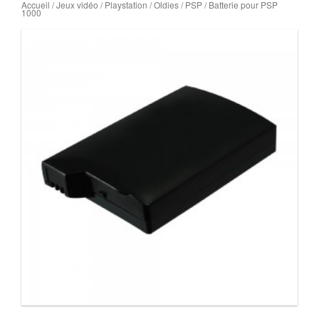
Accueil
/
Jeux vidéo
/
Playstation
/
Oldies
/
PSP
/ Batterie pour PSP
1000