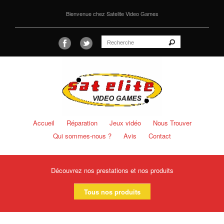
Bienvenue chez Satelite Video Games
Accueil
Réparation
Jeux vidéo
Nous Trouver
Qui sommes-nous ?
Avis
Contact
Découvrez nos prestations et nos produits
Tous nos produits