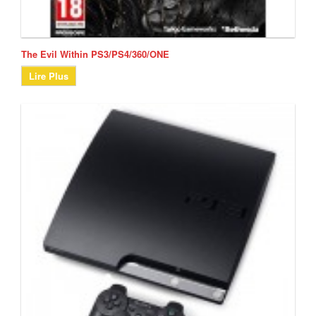
The Evil Within PS3/PS4/360/ONE
Lire Plus