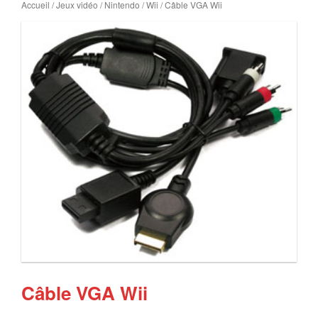
Accueil
/
Jeux vidéo
/
Nintendo
/
Wii
/ Câble VGA Wii
Câble VGA Wii