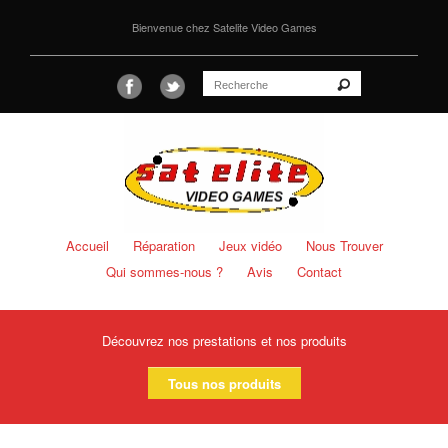
Bienvenue chez Satelite Video Games
Accueil
Réparation
Jeux vidéo
Nous Trouver
Qui sommes-nous ?
Avis
Contact
Découvrez nos prestations et nos produits
Tous nos produits